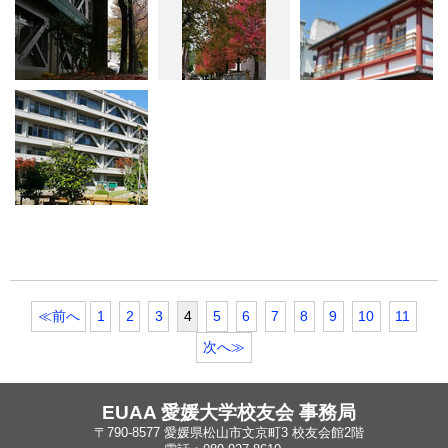
≪前へ
1
2
3
4
5
6
7
8
9
10
11
次へ≫
EUAA 愛媛大学校友会 事務局
〒790-8577 愛媛県松山市文京町3 校友会館2階