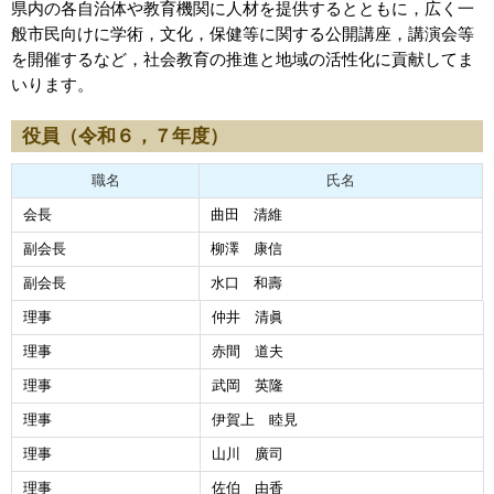
県内の各自治体や教育機関に人材を提供するとともに，広く一
般市民向けに学術，文化，保健等に関する公開講座，講演会等
を開催するなど，社会教育の推進と地域の活性化に貢献してま
いります。
役員（令和６，７年度）
職名
氏名
会長
曲田 清維
副会長
柳澤 康信
副会長
水口 和壽
理事
仲井 清眞
理事
赤間 道夫
理事
武岡 英隆
理事
伊賀上 睦見
理事
山川 廣司
理事
佐伯 由香