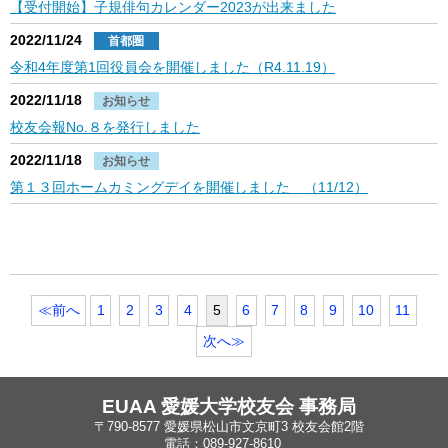
【受付開始】子規俳句カレンダー2023が出来ました
2022/11/24
首都圏
令和4年度第1回役員会を開催しました（R4.11.19）
2022/11/18
お知らせ
校友会報No.８を発行しました
2022/11/18
お知らせ
第１３回ホームカミングデイを開催しました （11/12）
≪前へ
1
2
3
4
5
6
7
8
9
10
11
次へ≫
EUAA 愛媛大学校友会 事務局
〒790-8577 愛媛県松山市文京町3 校友会館2階
電話：089-927-8610